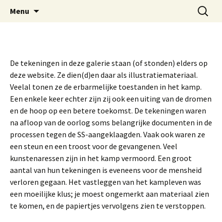
Ga
Zoeken
Stichting Comité
Menu
naar
naar:
Vrouwenconcentratiekamp
de
Ravensbrück
inhoud
De tekeningen in deze galerie staan (of stonden) elders op
deze website. Ze dien(d)en daar als illustratiemateriaal.
Veelal tonen ze de erbarmelijke toestanden in het kamp.
Een enkele keer echter zijn zij ook een uiting van de dromen
en de hoop op een betere toekomst. De tekeningen waren
na afloop van de oorlog soms belangrijke documenten in de
processen tegen de SS-aangeklaagden. Vaak ook waren ze
een steun en een troost voor de gevangenen. Veel
kunstenaressen zijn in het kamp vermoord. Een groot
aantal van hun tekeningen is eveneens voor de mensheid
verloren gegaan. Het vastleggen van het kampleven was
een moeilijke klus; je moest ongemerkt aan materiaal zien
te komen, en de papiertjes vervolgens zien te verstoppen.