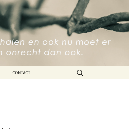
p Ravensbrück
Zoeken
CONTACT
naar: