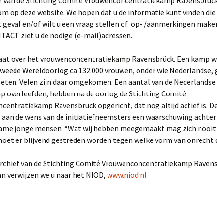
r van de Stichting Comité Vrouwenconcentratiekamp Ravensbrück
m op deze website. We hopen dat u de informatie kunt vinden die u
t geval en/of wilt u een vraag stellen of op- /aanmerkingen make
NTACT ziet u de nodige (e-mail)adressen.
gaat over het vrouwenconcentratiekamp Ravensbrück. Een kamp w
 Tweede Wereldoorlog ca 132.000 vrouwen, onder wie Nederlandse,
eten. Velen zijn daar omgekomen. Een aantal van de Nederlandse
mp overleefden, hebben na de oorlog de Stichting Comité
entratiekamp Ravensbrück opgericht, dat nog altijd actief is. De
g aan de wens van de initiatiefneemsters een waarschuwing achter
ame jonge mensen. “Wat wij hebben meegemaakt mag zich nooit
moet er blijvend gestreden worden tegen welke vorm van onrecht 
 archief van de Stichting Comité Vrouwenconcentratiekamp Raven
an verwijzen we u naar het NIOD,
www.niod.nl