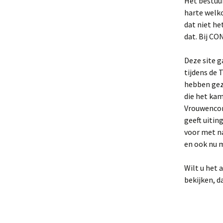
Het bestuu
harte welko
De Nederlandse vrouwen
in Ravensbrück
dat niet he
dat. Bij CO
Mannenkamp
Deze site 
Data&Feiten
tijdens de
hebben gez
die het ka
Vrouwenconc
geeft uitin
voor met n
en ook nu 
Wilt u het
bekijken, d