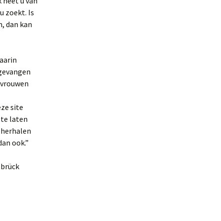
 heet u van
 zoekt. Is
n, dan kan
aarin
 gevangen
 vrouwen
ze site
 te laten
 herhalen
dan ook.”
sbrück