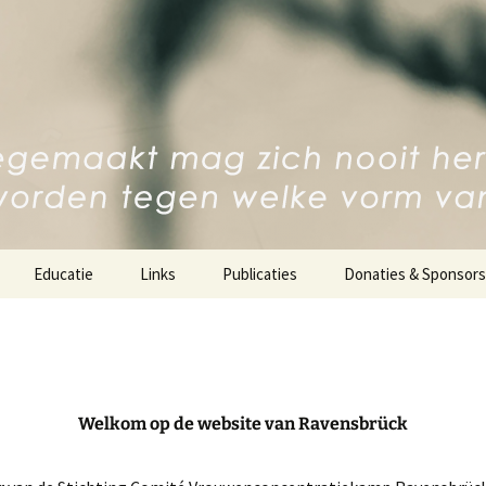
 Comité
oncentratiekam
Educatie
Links
Publicaties
Donaties & Sponsors
Scholierenreizen
Tekeningen Galerie
Gastsprekers
Boeken
esschool
Multimedia
Welkom op de website van Ravensbrück
Nieuwsbrief