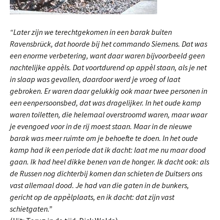
“Later zijn we terechtgekomen in een barak buiten
Ravensbrück, dat hoorde bij het commando Siemens. Dat was
een enorme verbetering, want daar waren bijvoorbeeld geen
nachtelijke appèls. Dat voortdurend op appèl staan, als je net
in slaap was gevallen, daardoor werd je vroeg of laat
gebroken. Er waren daar gelukkig ook maar twee personen in
een eenpersoonsbed, dat was dragelijker. In het oude kamp
waren toiletten, die helemaal overstroomd waren, maar waar
je evengoed voor in de rij moest staan. Maar in de nieuwe
barak was meer ruimte om je behoefte te doen. In het oude
kamp had ik een periode dat ik dacht: laat me nu maar dood
gaan. Ik had heel dikke benen van de honger. Ik dacht ook: als
de Russen nog dichterbij komen dan schieten de Duitsers ons
vast allemaal dood. Je had van die gaten in de bunkers,
gericht op de appèlplaats, en ik dacht: dat zijn vast
schietgaten.”