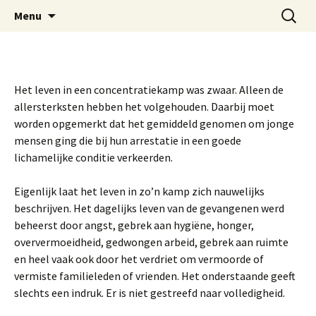
Ga
Zoeken
Stichting Comité
Menu
naar
naar:
Vrouwenconcentratiekamp
de
Ravensbrück
inhoud
Het leven in een concentratiekamp was zwaar. Alleen de
allersterksten hebben het volgehouden. Daarbij moet
worden opgemerkt dat het gemiddeld genomen om jonge
mensen ging die bij hun arrestatie in een goede
lichamelijke conditie verkeerden.
Eigenlijk laat het leven in zo’n kamp zich nauwelijks
beschrijven. Het dagelijks leven van de gevangenen werd
beheerst door angst, gebrek aan hygiëne, honger,
oververmoeidheid, gedwongen arbeid, gebrek aan ruimte
en heel vaak ook door het verdriet om vermoorde of
vermiste familieleden of vrienden. Het onderstaande geeft
slechts een indruk. Er is niet gestreefd naar volledigheid.