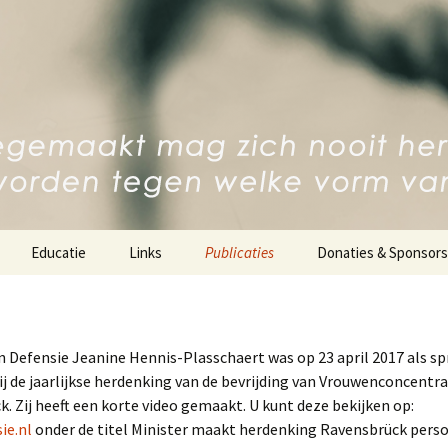
 Comité
oncentratiekam
Educatie
Links
Publicaties
Donaties & Sponsors
Scholierenreizen
Tekeningen Galerie
Gastsprekers
Boeken
n Defensie Jeanine Hennis-Plasschaert was op 23 april 2017 als s
j de jaarlijkse herdenking van de bevrijding van Vrouwenconcent
esschool
Multimedia
. Zij heeft een korte video gemaakt. U kunt deze bekijken op:
ie.nl
onder de titel Minister maakt herdenking Ravensbrück perso
Nieuwsbrief