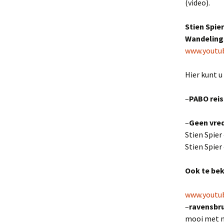
(video).
De Nederlandse vrouwen
in Ravensbrück
Stien Spier
Wandeling
Mannenkamp
www.youtu
Data&Feiten
Hier kunt u
–
PABO r
ei
–
Geen vre
Stien Spier 
Stien Spier 
Ook te bek
www.youtu
–
ravensbru
mooi met mu