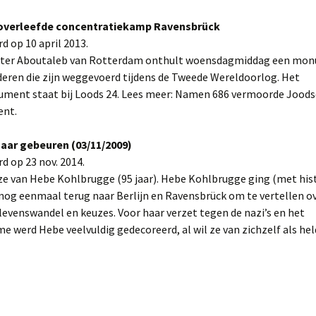
overleefde concentratiekamp Ravensbrück
d op 10 april 2013.
ter Aboutaleb van Rotterdam onthult woensdagmiddag een mon
eren die zijn weggevoerd tijdens de Tweede Wereldoorlog. Het
ment staat bij Loods 24. Lees meer: Namen 686 vermoorde Joods
nt.
 maar gebeuren (03/11/2009)
d op 23 nov. 2014.
uze van Hebe Kohlbrugge (95 jaar). Hebe Kohlbrugge ging (met hi
nog eenmaal terug naar Berlijn en Ravensbrück om te vertellen o
levenswandel en keuzes. Voor haar verzet tegen de nazi’s en het
werd Hebe veelvuldig gedecoreerd, al wil ze van zichzelf als hel