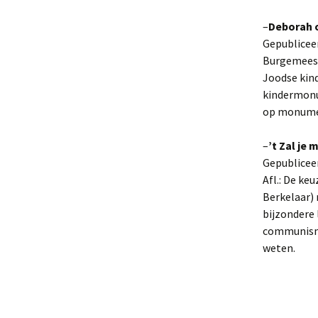
–
Deborah 
Gepubliceer
Burgemees
Joodse kind
kindermonu
op monume
–
’t Zal je
Gepubliceer
Afl.: De ke
Berkelaar) 
bijzondere 
communisme 
weten.