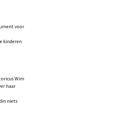
ument voor
e kinderen
storicus Wim
ver haar
din niets