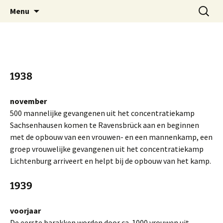
Ga
Zoeken
Stichting Comité
Menu
naar
naar:
Vrouwenconcentratiekamp
de
Ravensbrück
inhoud
1938
november
500 mannelijke gevangenen uit het concentratiekamp
Sachsenhausen komen te Ravensbrück aan en beginnen
met de opbouw van een vrouwen- en een mannenkamp, een
groep vrouwelijke gevangenen uit het concentratiekamp
Lichtenburg arriveert en helpt bij de opbouw van het kamp.
1939
voorjaar
De eerste barakken worden door ca. 1000 vrouwen uit